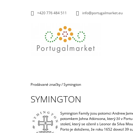
K
Přejít
na
O
ZPĚT
ZPĚT
+420 776 484 511
info@portugalmarket.eu
obsah
DO
DO
Š
OBCHODU
OBCHODU
Í
K
Domů
Prodávané značky
/
Symington
.COM TINTO 2020
SYMINGTON
199 Kč
Symington Family jsou potomci Andrew James 
potomkem Johna Atkinsona, který žil v Portu
století, který se oženil s Leonor da Silva 
Porto je doloženo, že roku 1652 dovezl 39 s