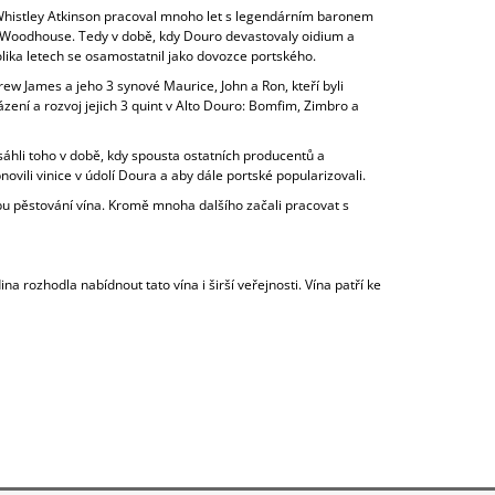
n Whistley Atkinson pracoval mnoho let s legendárním baronem
th Woodhouse. Tedy v době, kdy Douro devastovaly oidium a
lika letech se osamostatnil jako dovozce portského.
 James a jeho 3 synové Maurice, John a Ron, kteří byli
ázení a rozvoj jejich 3 quint v Alto Douro: Bomfim, Zimbro a
sáhli toho v době, kdy spousta ostatních producentů a
ovili vinice v údolí Doura a aby dále portské popularizovali.
sobu pěstování vína. Kromě mnoha dalšího začali pracovat s
 rozhodla nabídnout tato vína i širší veřejnosti. Vína patří ke