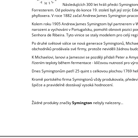
Následujících 300 let hráli předci Symingto
Forresterem. Od poloviny do konce 19. století byli její strý
phylloxera. V roce 1882 začal Andrew James Symington pracova
Kolem roku 1905 Andrew James Symingtom byl partnerem v Warr
narozeni a vychováni v Portugalsku, pomohli obnovit pozici por
Senhora de Ribeira. Tyto vinice se staly modelem pro celý regi
Po druhé světové válce se nová generace Symingtonů, Michael, 
obchodníků prodávala své firmy, protože neviděli žádnou budouc
K Michaelovi, Ianovi a Jamesovi se později přidali Peter a Amya
řízením teploty během fermentace - klíčovou nutností pro výro
Dnes Symingtonům patří 25 quint s celkovou plochou 1769 hek
Kromě portského firma Symingtonů vždy produkovala, především p
špičce a pravidelně dostávají vysoká hodnocení.
Žádné produkty značky
Symington
nebyly nalezeny...