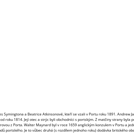
CO POTŘEBUJETE NAJÍT?
HLEDAT
DOPORUČUJEME
CABRIZ COLHEITA SELECCIONADA
CABRIZ COLHEI
BRANCO 2015
TINTO 2016
180 Kč
190 Kč
Symingtona a Beatrice Atkinsonové, kteří se vzali v Portu roku 1891. Andrew Jam
 od roku 1814. Její otec a strýc byli obchodníci s portským. Z matčiny strany b
Mourovou z Porta. Walter Maynard byl v roce 1659 anglickým konzulem v Portu a j
udů portského. Je to vůbec druhá (s rozdílem jednoho roku) dodávka britského ob