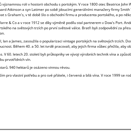
nů významnou roli v hostorii obchodu s portským. V roce 1800 otec Beatrice Joh
c Edward Atkinson a syn Latimer po sobě jdoucími generálními manažery firmy Smi
t s Graham's, v té době šlo o obchodní firmu a producenta portského, a po něko
e & Co a v roce 1912 se díky výměně podílu stal partnerem v Dow's Port. Andrew
tského na světových trzích po první světové válce. Bratři byli zodpovědní za přes
on.
Ian a James, zasoužila o popularizaci vintage portských na světových trzích. Do
nost. Během 40. a 50. let tvrdě pracovali, aby jejich firma vůbec přežila, aby obn
s. V 60. letech 20. století byli průkopníky ve vývoji výrobních technik vína a způ
bu prvotřídních vín.
tarů. 940 hektarů je osázeno vinnou révou.
ro vlastní potřebu a pro své přátele, i červená a bílá vína. V roce 1999 se rodina