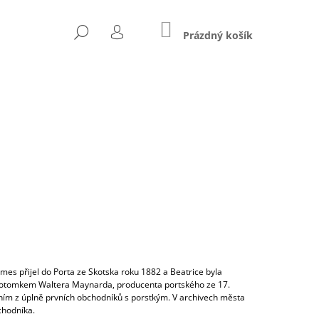
NÁKUPNÍ
HLEDAT
KOŠÍK
Prázdný košík
PŘIHLÁŠENÍ
Následující
TA SELECCIONADA
es přijel do Porta ze Skotska roku 1882 a Beatrice byla
yla potomkem Waltera Maynarda, producenta portského ze 17.
edním z úplně prvních obchodníků s porstkým. V archivech města
chodníka.