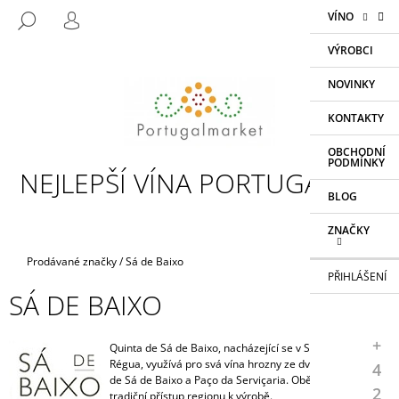
K
Přejít
NÁKUP
M
VÍNO
HLEDAT
na
KOŠÍK
O
PŘIHLÁŠENÍ
ZPĚT
ZPĚT
obsah
Š
VÝROBCI
Í
NOVINKY
C
K
O
KONTAKTY
P
OBCHODNÍ
O
PODMÍNKY
NEJLEPŠÍ VÍNA PORTUGALSKA
T
BLOG
Ř
E
ZNAČKY
B
Domů
Prodávané značky
/
Sá de Baixo
U
PŘIHLÁŠENÍ
SÁ DE BAIXO
J
E
+
T
Quinta de Sá de Baixo, nacházející se v Sedielos, Peso da
Régua, využívá pro svá vína hrozny ze dvou quint: Quinta
4
E
de Sá de Baixo a Paço da Serviçaria. Obě respektují
2
N
tradiční přístup regionu k výrobě.