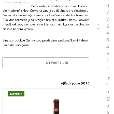
A
0
Pro výrobu se částečně používají lagary a částečně malý,
ale moderní, sklep. Červená vína jsou dělána s prodlouženou dobou zrání
J
7
částečně v nerezových tancích, částečně v sudech z francouzského dubu.
Í
7
Bílá vína fermentují za nízkých teplot a krátkou dobu. Lahvována jsou velmi
T
mladá tak, aby zachovala vyváženost mezi kyselostí a chutí ovoce, kterou
6
získala během výroby.
?
4
8
Vína z produkce Quinty jsou prodávána pod značkami Palestra, Sá de Baixo a
Paço da Serviçaria.
4
5
HLEDAT
1
OTEVŘÍT FILTR
1
in
D
Ř
Řadit podle:
DOPORUČUJEME
O
f
A
P
V
o
Z
O
NOVINKA
Ý
@
R
E
P
U
p
N
Č
I
o
U