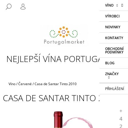
K
Přejít
NÁKUP
M
VÍNO
HLEDAT
na
KOŠÍK
O
PŘIHLÁŠENÍ
ZPĚT
ZPĚT
obsah
Š
VÝROBCI
Í
NOVINKY
C
K
O
KONTAKTY
P
OBCHODNÍ
O
PODMÍNKY
NEJLEPŠÍ VÍNA PORTUGALSKA
T
BLOG
Ř
E
ZNAČKY
B
Domů
Víno
/
Červené
/
Casa de Santar Tinto 2010
U
PŘIHLÁŠENÍ
CASA DE SANTAR TINTO 2010
J
E
+
T
4
E
2
N