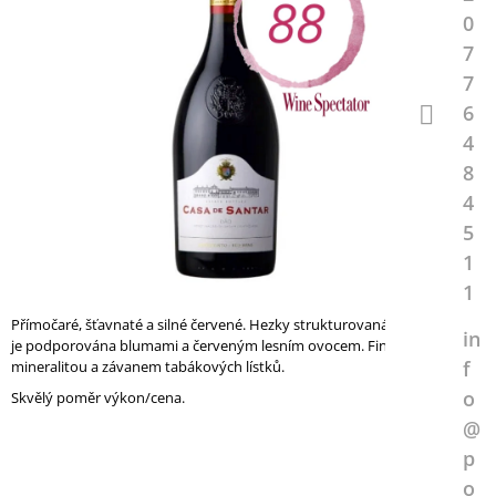
A
0
J
7
Í
7
T
6
?
4
8
4
5
HLEDAT
1
1
Přímočaré, šťavnaté a silné červené. Hezky strukturovaná ovocná chuť
in
D
je podporována blumami a červeným lesním ovocem. Finiš je naplněn
O
f
mineralitou a závanem tabákových lístků.
P
o
Skvělý poměr výkon/cena.
O
@
R
U
p
Č
o
U