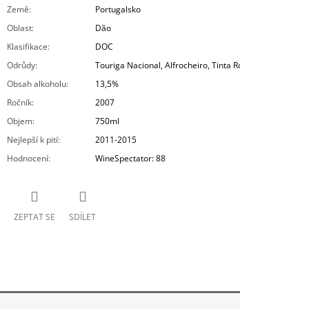
Země
:
Portugalsko
Oblast
:
Dão
Klasifikace
:
DOC
Odrůdy
:
Touriga Nacional, Alfrocheiro, Tinta Roriz
Obsah alkoholu
:
13,5%
Ročník
:
2007
Objem
:
750ml
Nejlepší k pití
:
2011-2015
Hodnocení
:
WineSpectator: 88
ZEPTAT SE
SDÍLET