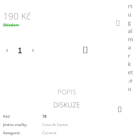
J
rt
E
190 Kč
u
M
g
E
Měrná
Skladem
al
cena:
CHURCHILL'S
CRUSTED
m
PORT
a
DO
350
KOŠÍKU
Kč
r
k
et
.e
u
POPIS
DISKUZE
Kód
78
Facebook
Jméno značky
:
Casa de Santar
Kategorie
:
Červené