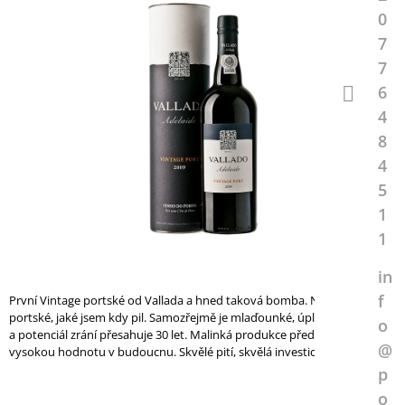
A
0
J
7
Í
7
T
6
?
4
8
4
5
HLEDAT
1
1
in
D
O
f
První Vintage portské od Vallada a hned taková bomba. Nejlepší Vintage
P
portské, jaké jsem kdy pil. Samozřejmě je mlaďounké, úplně na začátku
o
O
a potenciál zrání přesahuje 30 let. Malinká produkce předurčuje
@
R
vysokou hodnotu v budoucnu. Skvělé pití, skvělá investice...
U
p
Č
o
U